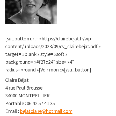
[su_button url= »https://clairebejat.fr/wp-
content/uploads/2023/09/cv_clairebejat.pdf »
target= »blank » style= »soft »
background= »#f27d24″ size= »4″
radius= »round »]Voir mon cv[/su_button]
Claire Béjat
4 rue Paul Brousse
34000 MONTPELLIER
Portable : 06 42 57 41 35
Email :
bejatclaire@hotmail.com